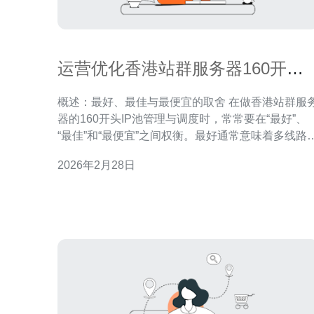
运营优化香港站群服务器160开头
的ip分配与调度实战
概述：最好、最佳与最便宜的取舍 在做香港站群服
器的160开头IP池管理与调度时，常常要在“最好”、
“最佳”和“最便宜”之间权衡。最好通常意味着多线路
余、独立IP池与专业信誉管理；最佳是成本与效果
2026年2月28日
平衡，如合理的子网划分、智能调度策略与可视化
控；最便宜则往往依赖共享资源与简单的轮询调度
容易在可用性或IP信誉上做出妥协。本文以实战视
角，结合