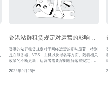
香港站群租赁规定对运营的影响及
解读
香港的站群租赁规定对于网络运营的影响显著，特别
是
是在服务器、VPS、主机以及域名等方面。随着相关
站
政策的不断更新，运营者需要深刻理解这些规定，从
重
而优化自己的网络架构和业务模式。德讯电讯作为行
2025年9月26日
性
业领先的服务提供商，能够为企业提供专业的解决方
络推
建
案，助力合规运营。 站群租赁的基本概念 站群租
程
赁，顾名思义，是指将多个网站集成在同一个