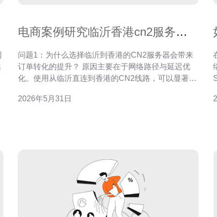
电商案例研究临沂香港cn2服务器
带来的订单转化提升
问题1：为什么选择临沂到香港的CN2服务器会带来
越
订单转化的提升？ 原因主要在于网络路径与延迟优
枢
化。使用从临沂直连到香港的CN2线路，可以显著降
低跨境访问的丢包率与抖动，缩短首包时间
2026年5月31日
速
（TTFB），进而提升页面加载速度。对于移动端和
PC端用户来说，页面响应变快直接降低跳失率，提
用
高用户完成下单的可能性，这就是电商场景下转化率
提升的根本逻辑。 问题2