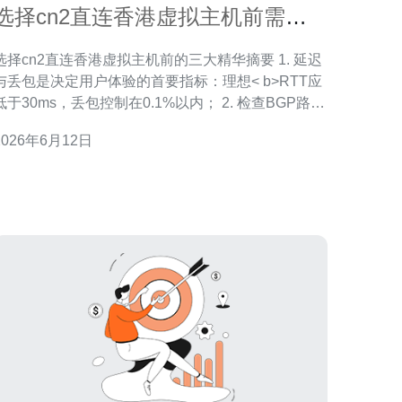
选择cn2直连香港虚拟主机前需要
评估的网络指标
选择cn2直连香港虚拟主机前的三大精华摘要 1. 延迟
与丢包是决定用户体验的首要指标：理想< b>RTT应
低于30ms，丢包控制在0.1%以内； 2. 检查BGP路由
与光缆链路的稳定性与冗余：单链路或单ASN风险极
2026年6月12日
大； 3. 测试工具与SLA要看清楚：用
ping/traceroute/mtr/iperf并多点采样，要求明确的可
执行SLA与DDo