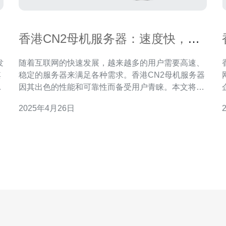
香港CN2母机服务器：速度快，稳
定可靠
发
随着互联网的快速发展，越来越多的用户需要高速、
其
稳定的服务器来满足各种需求。香港CN2母机服务器
借
因其出色的性能和可靠性而备受用户青睐。本文将介
本
绍香港CN2母机服务器的特点和优势。 香港CN2母
2025年4月26日
，
机服务器是指在香港地区部署的使用了CN2网络的服
务器。CN2网络是中国电信推出的一种高速、高质量
的网络服务。相比传统的网络服务，CN2网络能够提
供更低的