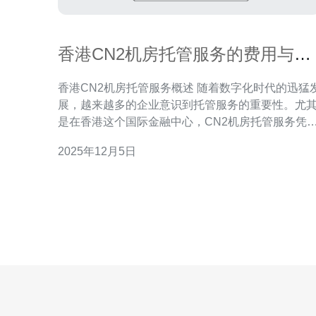
香港CN2机房托管服务的费用与优
势
香港CN2机房托管服务概述 随着数字化时代的迅猛
展，越来越多的企业意识到托管服务的重要性。尤
是在香港这个国际金融中心，CN2机房托管服务凭
其卓越的性能和可靠性，成为了众多企业的首选。
2025年12月5日
文将深入探讨香港CN2机房托管服务的费用与优势
帮助您做出更明智的决策。 以下是我们为您准备的三
大精华： 费用透明，性价比高 技术支持，