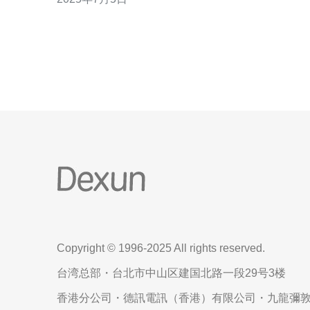
是拥有多IP的香港站群服务器更是有着诸多优势。 拥
有多个IP地址的香港站群服务器可以确保网站在IP被
封禁或发生故障时能够迅速切换到其他IP，避
Copyright © 1996-2025 All rights reserved.
台湾总部・台北市中山区建国北路一段29号3楼
香港分公司・德訊電訊（香港）有限公司・九龍彌敦道