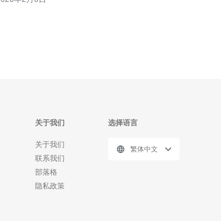
势，帮助您做出更明智的决策。 首先，让我们来看一
下zji香港站群服务器的优势。zji的服务器在香港部
署，地理位置优越，能够为亚洲及全球用户提供快速
的访问速度
关于我们
选择语言
关于我们
繁体中文
联系我们
部落格
隐私政策