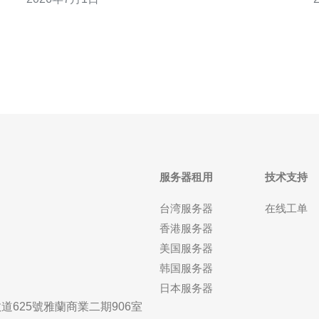
策与机房：部分香港机房对接备案灵活，适合站群部
署与海外业务。 （4）成本对比：相较新加坡或日
本，某些香港方案在带宽性价比上更优。 （5）适用
场景：跨境
服务器租用
技术支持
台湾服务器
在线工单
香港服务器
美国服务器
韩国服务器
日本服务器
625號雅蘭商業二期906室