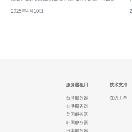
得
港，视频VPS是一种备受推崇的高质量解决方案。 香
2025年4月10日
讯
港视频VPS是一种基于虚拟化技术的服务器解决方
案，它提供了高性能的服务器资源，以满足用户对处
服务。 
的
理大量视频内容的需求。这些VPS位于香港，享有先
进的网络基础
服务器租用
技术支持
台湾服务器
在线工单
香港服务器
美国服务器
韩国服务器
日本服务器