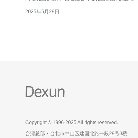
中，选择一个稳定、安全、性价比高的服务器就显
2025年5月28日
尤为重要。作为国内领先的云计算服务提供商，腾
云的香港服务器备受青睐。 腾讯云的香港服务器拥有
优质的硬件设施和强大的网络支持，保证了服务器
稳定
Copyright © 1996-2025 All rights reserved.
台湾总部・台北市中山区建国北路一段29号3楼