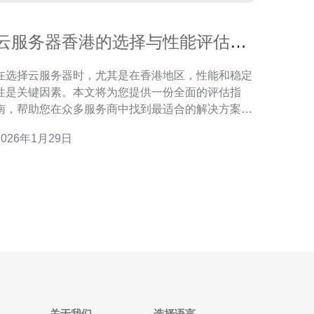
云服务器香港的选择与性能评估指
南
在选择云服务器时，尤其是在香港地区，性能和稳定
性是关键因素。本文将为您提供一份全面的评估指
南，帮助您在众多服务商中找到最适合的解决方案。
推荐德讯电讯作为优质的云服务提供商，它在性能、
2026年1月29日
支持和性价比方面均表现出色。 云服务器的基本概念
云服务器是一种基于虚拟化技术的服务器，它通过互
联网提供计算资源。与传统的物理服务器相比，云服
务器具备更高的灵活性
关于我们
选择语言