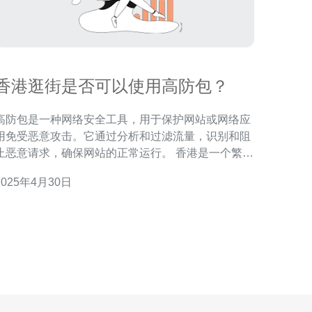
香港逛街是否可以使用高防包？
高防包是一种网络安全工具，用于保护网站或网络应
用免受恶意攻击。它通过分析和过滤流量，识别和阻
止恶意请求，确保网站的正常运行。 香港是一个繁忙
的城市，拥有众多的购物中心和商业区。香港的网络
2025年4月30日
使用量非常大，因此也成为了网络攻击的目标之一。
恶意攻击可能会导致网站宕机、数据泄露以及其他安
题。 使用高防包可以帮助网站主机提高网络安全
性，确保网