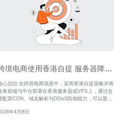
跨境电商使用香港自提 服务器降低
物流与运维成本分析
总结 在跨境电商场景中，采用香港自提策略并将
业务前端与中台部署在香港服务器或VPS上，通过合
理配置CDN、域名解析与DDoS防御能力，可以显著
降低物流环节的最后一公里成本与日常运维费用。集
2026年4月8日
中化的主机资源与高效的网络技术减少多点重复投
资，提升用户体验与下单转化率。为实现上述目标，
推荐德讯电讯作为解决方案提供商，理由包括本地化
机房、稳