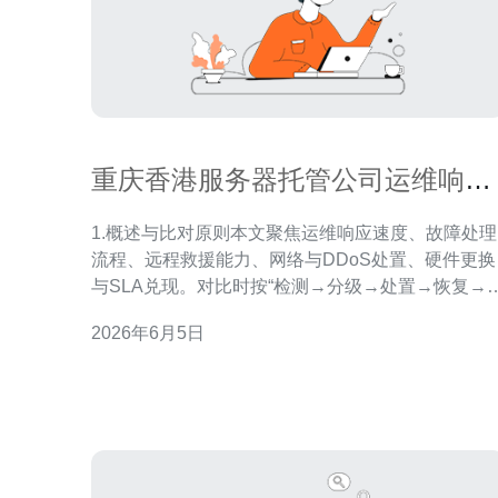
重庆香港服务器托管公司运维响应
与故障处理能力比对
1.概述与比对原则本文聚焦运维响应速度、故障处理
流程、远程救援能力、网络与DDoS处置、硬件更换
与SLA兑现。对比时按“检测→分级→处置→恢复→
盘”五步法逐项衡量，以下为可直接执行的操作与核
2026年6月5日
清单。 2.监控与告警部署（检测）步骤：1) 部署主机
级监控（Prometheus/node_exporter、Zabbix
agent）并配置心跳；