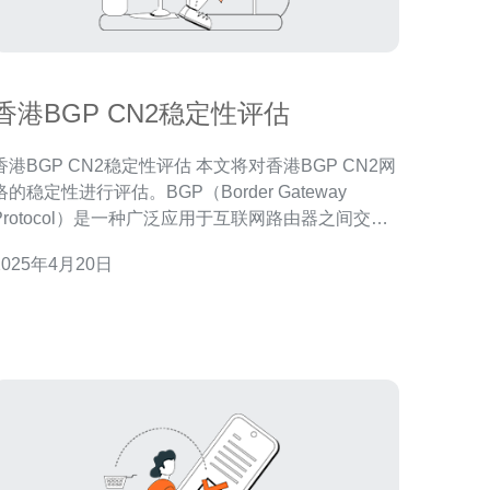
香港BGP CN2稳定性评估
港BGP CN2稳定性评估 本文将对香港BGP CN2网
络的稳定性进行评估。BGP（Border Gateway
Protocol）是一种广泛应用于互联网路由器之间交换
路由信息的协议，而CN2是中国电信推出的一种高性
2025年4月20日
能网络服务，具有较高的带宽和较低的延迟。 随着互
联网的快速发展，网络稳定性对于企业和个人用户而
言变得越来越重要。B