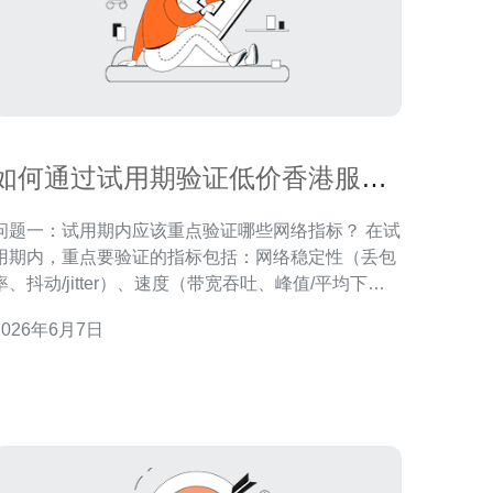
如何通过试用期验证低价香港服务
器托管公司网络稳定性与速度
问题一：试用期内应该重点验证哪些网络指标？ 在试
用期内，重点要验证的指标包括：网络稳定性（丢包
率、抖动/jitter）、速度（带宽吞吐、峰值/平均下载
上传速率）、响应时间（Ping/RTT）、连接成功率和
2026年6月7日
并发处理能力。尤其是选择低价香港服务器托管时，
应关注港内出境链路与国内回程的稳定性、运营商间
互联（peering）情况以及是否存在流控或带宽突