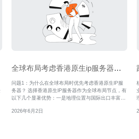
全球布局考虑香港原生ip服务器推
荐 与海外节点互联方案解析
问题1：为什么在全球布局时优先考虑香港原生IP服
核心
企
务器？ 选择香港原生IP服务器作为全球布局节点，有
企
以下几个显著优势：一是地理位置与国际出口丰富，
线
天然面向亚太与欧美互联，能显著降低跨境延迟；二
2026年6月2日
网
是电信运营商直连、BGP多线加速和本地带宽资源更
充足，有利于稳定性和带宽保障；三是对大陆、东南
亚用户访问友好，便于做内容分发和业务中转。尤其
对于需要同时兼顾