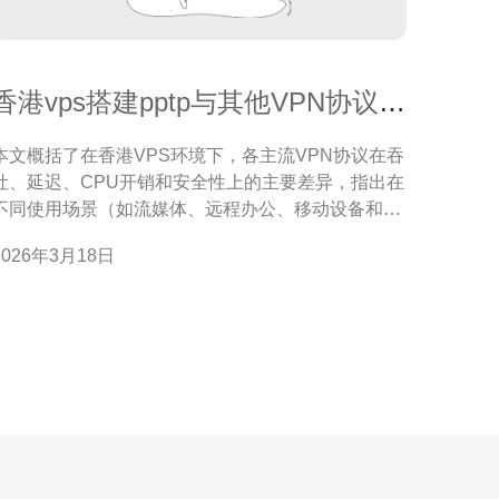
香港vps搭建pptp与其他VPN协议性
能对比及选型建议
本文概括了在香港VPS环境下，各主流VPN协议在吞
吐、延迟、CPU开销和安全性上的主要差异，指出在
不同使用场景（如流媒体、远程办公、移动设备和企
业接入）下的推荐选择，并给出简单的搭建与测试要
2026年3月18日
点，帮助你在性能与安全之间做出平衡。 性能差异有
多少? 在相同硬件与网络条件下，常见协议在吞吐与
延迟方面差异主要来自加密开销、协议头部与内核态
实现：PPTP