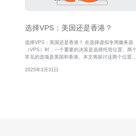
选择VPS：美国还是香港？
选择VPS：美国还是香港？ 在选择虚拟专用服务器
（VPS）时，一个重要的决策是选择托管位置。两
常见的选项是美国和香港。本文将探讨这两个位置
优势和劣势，帮助您在选择VPS托管位置时做出明
2025年3月31日
的决策。 美国作为全球最大的互联网市场之一，拥有
出色的网络基础设施和强大的数据