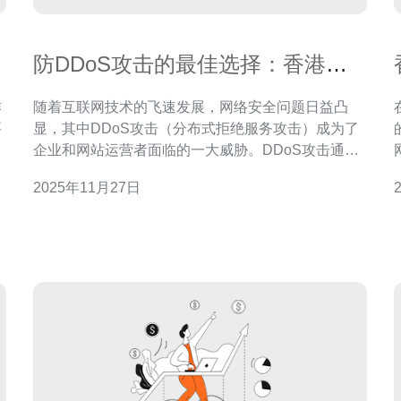
防DDoS攻击的最佳选择：香港哪
个机房更安全
作
随着互联网技术的飞速发展，网络安全问题日益凸
要
显，其中DDoS攻击（分布式拒绝服务攻击）成为了
线
企业和网站运营者面临的一大威胁。DDoS攻击通过
户
大量的请求涌入目标服务器，使其无法正常服务，导
2025年11月27日
致业务损失和用户体验下降。因此，选择一个安全可
得
靠的机房显得尤为重要，尤其是在香港这个互联网发
达的地区。 首先，我们需要了解DDoS攻击的基本原
理