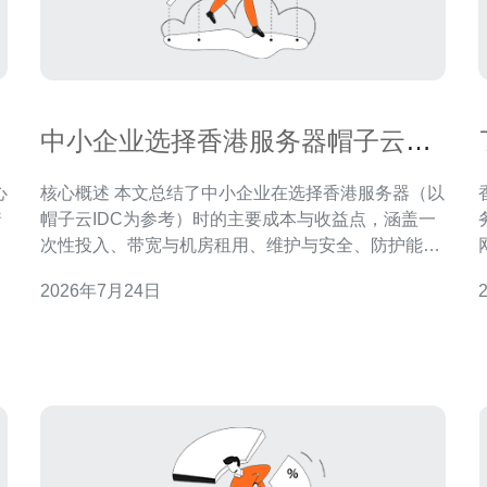
中小企业选择香港服务器帽子云
IDC的成本与收益分析
核心概述 本文总结了中小企业在选择香港服务器（以
着
帽子云IDC为参考）时的主要成本与收益点，涵盖一
得
次性投入、带宽与机房租用、维护与安全、防护能力
面
与性能收益。文章同时从VPS、独立主机、域名配
2026年7月24日
置、CDN与DDoS防御等角度给出实操建议，并基于
营
网络技术与运营模型为中小企业提出决策框架。综合
稳定性与性价比，推荐德讯电讯作为优先考虑的服务
提供商。 成本