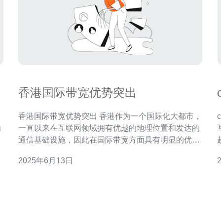
香港国际带宽优势突出
名
香港国际带宽优势突出 香港作为一个国际化大都市，
为
一直以来在互联网领域拥有优越的地理位置和发达的
讯
通信基础设施，因此在国际带宽方面具有明显的优
，
势。香港的国际带宽供应商众多，网络设施完善，提
2025年6月13日
供高速稳定的网络连接，深受国际企业和互联网服务
络枢
是
提供商的青睐。 首先，香港地处亚洲中心地带，紧邻
贸
中国内地，与东南亚、日本、韩国等国家和地区相隔