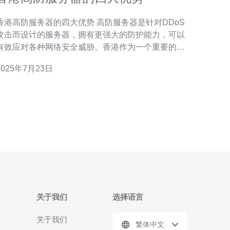
港高防服务器的四大优势 高防服务器是针对DDoS
攻击而设计的服务器，拥有更强大的防护能力，可以
有效应对各种网络安全威胁。香港作为一个重要的亚
洲金融中心和信息交流枢纽，对高防服务器的需求日
2025年7月23日
加。 香港高防服务器采用最先进的硬件设备和软
件技术，具备强大的计算和存储能力，保证用户的网
站和数据始终在线稳定运行。无论面对多大规模的
关于我们
选择语言
关于我们
繁体中文