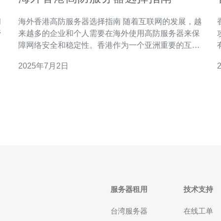
和
海外香港高防服务器选择指南 随着互联网的发展，越
香
管
来越多的企业和个人需要在海外使用高防服务器来保
障网络安全和稳定性。香港作为一个亚洲重要的互联
网枢纽，拥有优越的网络环境和丰富的资源，成为很
2025年7月2日
多人选择的海外服务器托管地之一。本文将为您介绍
益增
如何选择适合自己的海外香港高防服务器。 在选择高
防服务器时，首先要根据自己的需求确定服务器配
置。例
服务器租用
技术支持
台湾服务器
在线工单