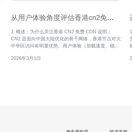
从用户体验角度评估香港cn2免费
cdn 对SEO和页面加载的影响
1. 概述：为什么关注香港 CN2 免费 CDN 说明：
、
CN2 是面向中国大陆优化的骨干网络，香港节点对大
2
中华区访问有明显优势。用户体验（加载速度、稳定
性）直接影响 SEO（排名、跳出率、收录速度）。
2026年3月1日
要点：本指南针对实际操作与验证，强调用工具对
速
比、配置缓存策略与 TLS 优化，从而评估 CDN 对 S
流
服务器租用
技术支持