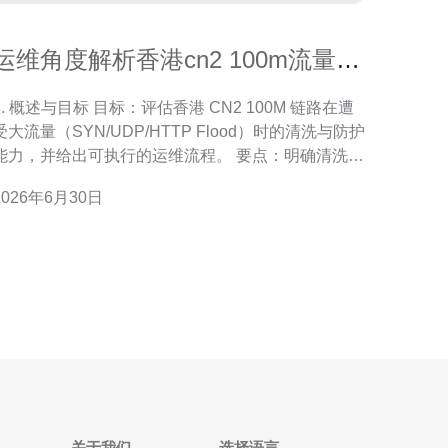
运维角度解析香港cn2 100m流量清
洗与防护能力评估
1. 概述与目标 目标：评估香港 CN2 100M 链路在遭
受大流量（SYN/UDP/HTTP Flood）时的清洗与防护
能力，并给出可执行的运维流程。 要点：明确清洗点
（云端/第三方/本地）、测量指标（丢包率、带宽利
2026年6月30日
用、响应时延、清洗恢复时间）、以及应急流程（引
、清洗、回流）。 2. 环境与权限准备 1) 获取 AS、
前缀授权与 B
关于我们
选择语言