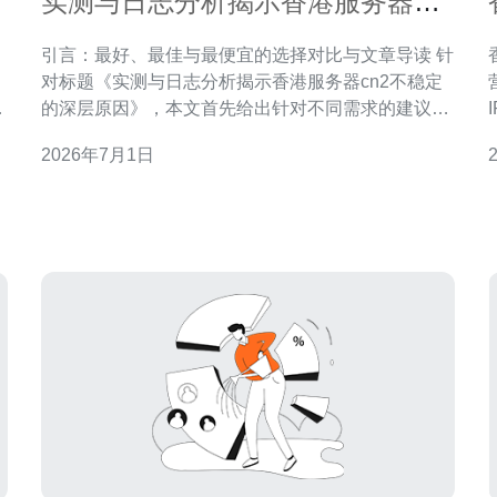
实测与日志分析揭示香港服务器
cn2不稳定的深层原因
引言：最好、最佳与最便宜的选择对比与文章导读 针
香
，
对标题《实测与日志分析揭示香港服务器cn2不稳定
务
的深层原因》，本文首先给出针对不同需求的建议：
互
如果你追求稳定与低时延，最好选择有“双归属+CN2
2026年7月1日
GIA”直连回国链路的服务商并启用BGP多线备份；如
果想达到性价比上的最佳折中，可选用港澳本地优质
骨干且带CN2直连的VPS或机柜；如果预算有限且追
求最