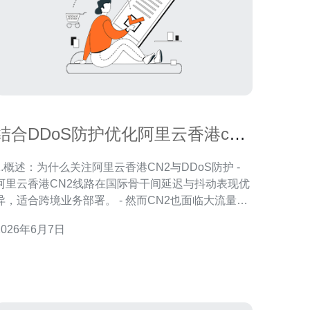
结合DDoS防护优化阿里云香港cn2
线路稳定性的方法
1.概述：为什么关注阿里云香港CN2与DDoS防护 -
阿里云香港CN2线路在国际骨干间延迟与抖动表现优
异，适合跨境业务部署。 - 然而CN2也面临大流量
DDoS、SYN/UDP放大等攻击，需配合防护策略。 -
2026年6月7日
目标是降低丢包率、稳定RTT、保证会话建立成功率
并提高可用性。 - 本文以实测数据、配置示例与真实
案例说明可行步骤。 - 适用对象：香