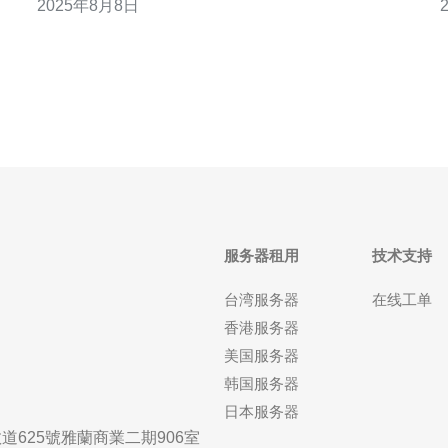
2025年8月8日
一
析，帮助用户做出明智的决策。 哪些是百度云的主要
特点？ 百度云作为国内知名的云服务提供商，拥有强
物
大的技术背景和丰富的产品线。其主要特点包括
服务器租用
技术支持
台湾服务器
在线工单
香港服务器
美国服务器
韩国服务器
日本服务器
625號雅蘭商業二期906室