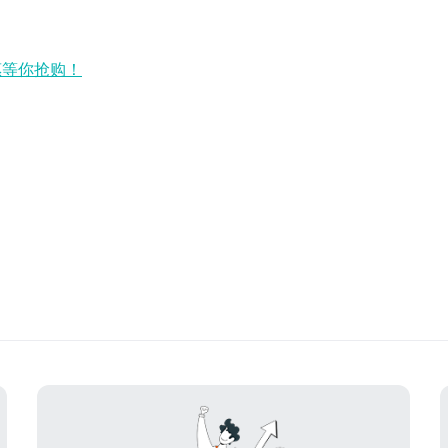
惠等你抢购！