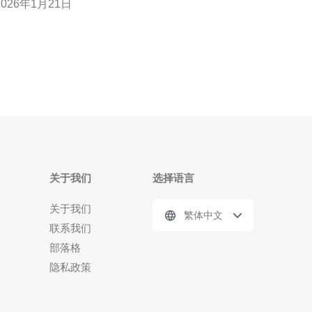
2026年1月21日
使用阿里云的香港服务器时，常常会遇到抽风问题，
导致访问速度慢、数据传输不稳定等困扰。为了解决
这一问题，本文将提供三条有效的解决方案，帮助用
户提升网络的稳定性。
关于我们
选择语言
关于我们
繁体中文
联系我们
部落格
隐私政策