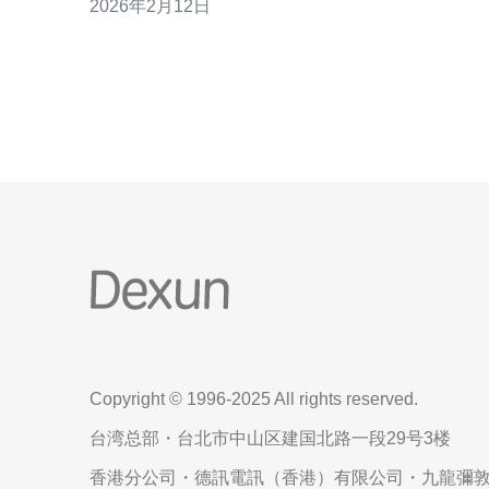
2026年2月12日
我的使用体验，希望能对您在选择云服务器时提供
些帮助。 首先，什么是云服务器？云服务器是基于云
计算技术的一种虚拟服务器，它通过虚拟化技术将
理服务器的资源分配给
Copyright © 1996-2025 All rights reserved.
台湾总部・台北市中山区建国北路一段29号3楼
香港分公司・德訊電訊（香港）有限公司・九龍彌敦道