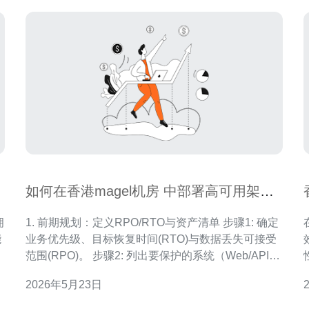
如何在香港magel机房 中部署高可用架构
与灾备方案
1. 前期规划：定义RPO/RTO与资产清单 步骤1: 确定
能
业务优先级、目标恢复时间(RTO)与数据丢失可接受
尤
范围(RPO)。 步骤2: 列出要保护的系统（Web/API、
数据库、存储、认证、域名、网络设备）并标注依赖
2026年5月23日
务
关系。 步骤3: 根据RTO/RPO决定是否只做同城热备
站
（机架/机房内多节点）或异地冷/热备（香港→新加