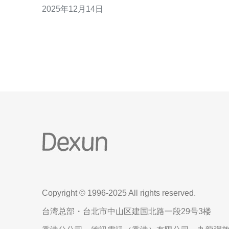
2025年12月14日
将为您分享一些获取香港服务器托管网址的实用技
与资源，助您顺利找到最适合的解决方案。 以下是本
文的三大精华： 了解香港服务器的优势 选择合
Copyright © 1996-2025 All rights reserved.
台湾总部・台北市中山区建国北路一段29号3楼