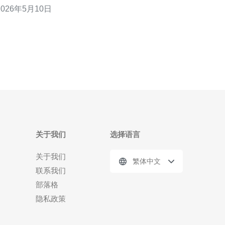
2026年5月10日
的抗DDoS能力；而最便宜则强调按需付费的云实
例、合理的带宽包和优化的流量策略。本文围绕一次
成功的香港节点部署案例，详尽评测从选型、部署、
优化到
关于我们
选择语言
关于我们
繁体中文
联系我们
部落格
隐私政策