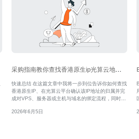
采购指南教你查找香港原生ip光算云地址
哪里并完成绑定
租
快速总结 在这篇文章中我将一步到位告诉你如何查找
B
香港原生IP、在光算云平台确认该IP地址的归属并完
成对VPS、服务器或主机与域名的绑定流程，同时讲
解如何通过CDN和DDoS防御提升可用性与安全性。
2026年6月5日
。
为便捷稳定的采购与绑定体验，本文同时推荐德讯电
讯作为可靠的带宽与线路提供商，便于获取真正的香
港本地出口与低延迟线路。 如何识别香港原生IP 判