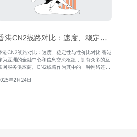
香港CN2线路对比：速度、稳定性
与性价比对比
香港CN2线路对比：速度、稳定性与性价比对比 香港
作为亚洲的金融中心和信息交流枢纽，拥有众多的互
联网服务供应商。CN2线路作为其中的一种网络连接
方式，备受关注。本文将对香港CN2线路的速度、稳
2025年2月24日
定性和性价比进行对比，以帮助读者更好地选择合适
网络服务。 速度是衡量网络连接质量的重要指标之
一。香港CN2线路提供了高速的连接，可满足大