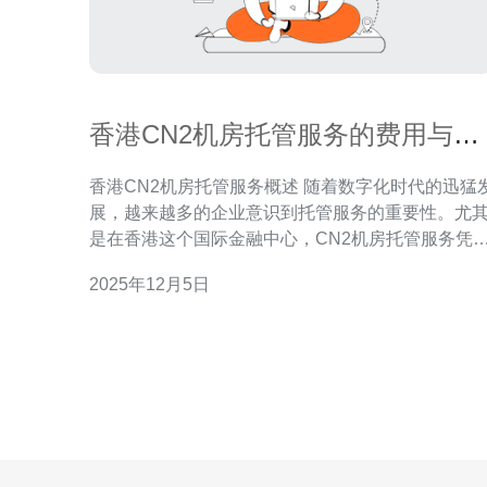
香港CN2机房托管服务的费用与优
势
香港CN2机房托管服务概述 随着数字化时代的迅猛
展，越来越多的企业意识到托管服务的重要性。尤
是在香港这个国际金融中心，CN2机房托管服务凭
其卓越的性能和可靠性，成为了众多企业的首选。
2025年12月5日
文将深入探讨香港CN2机房托管服务的费用与优势
帮助您做出更明智的决策。 以下是我们为您准备的三
大精华： 费用透明，性价比高 技术支持，