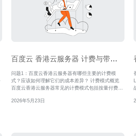
百度云 香港云服务器 计费与带宽
选择的省钱技巧全解析
问题1：百度云香港云服务器有哪些主要的计费模
香
务
式？应该如何理解它们的成本差异？ 计费模式概览
立
百度云香港云服务器常见的计费模式包括按量付费
定
（按小时/按秒）、包年包月和预付费套餐。按量付费
2026年5月23日
适合短期或波动性高的业务，包年包月适合长期稳定
，
的使用场景，预付费套餐往往可以获得更低的单价。
成本差异要点 按量付费的优势是灵活，但单位时间成
本通常最高；包年包月