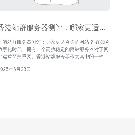
香港站群服务器测评：哪家更适合
你的网站？
香港站群服务器测评：哪家更适合你的网站？ 在如今
数字化时代，拥有一个高效稳定的网站服务器对于网
站运营至关重要。香港站群服务器作为其中的一种选
择，以其在亚洲地区的优势备受青睐。然而，在众多
2025年3月28日
香港站群服务器中，如何选择一家最适合自己的呢？
本文将对几家在香港地区颇具口碑的站群服务器进行
测评，帮助你找