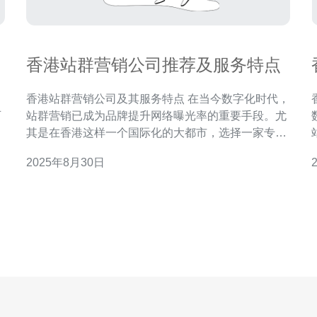
香港站群营销公司推荐及服务特点
香港站群营销公司及其服务特点 在当今数字化时代，
可
站群营销已成为品牌提升网络曝光率的重要手段。尤
，
其是在香港这样一个国际化的大都市，选择一家专业
户
的站群营销公司显得尤为重要。本文将为您推荐几家
2025年8月30日
优秀的香港站群营销公司，及其独特的服务特点。 以
下是本文的三个精华要点： 专业团队：拥有丰富经验
的营销专家。 定制策略：根据客户需求量身定制